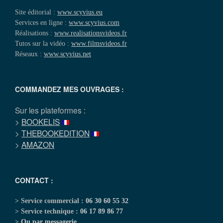
Site éditorial :
www.scyvius.eu
Services en ligne :
www.scyvius.com
Réalisations :
www.realisationsvideos.fr
Tutos sur la vidéo :
www.filmsvideos.fr
Réseaux :
www.scyvius.net
COMMANDEZ MES OUVRAGES :
Sur les plateformes :
>
BOOKELIS
>
THEBOOKEDITION
>
AMAZON
CONTACT :
> Service commercial :
06 30 60 55 32
> Service technique :
06 17 89 86 77
>
Ou par messagerie
...