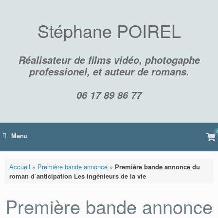
Skip
to
content
Stéphane POIREL
Réalisateur de films vidéo, photogaphe
professionel, et auteur de romans.
06 17 89 86 77
Vi
Menu
sh
car
Accueil
»
Première bande annonce
»
Première bande annonce du
roman d’anticipation Les ingénieurs de la vie
Première bande annonce