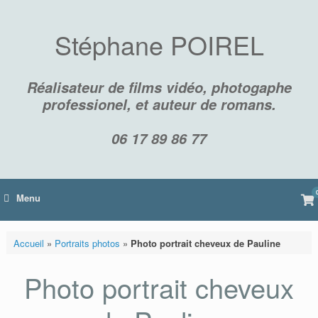
Skip
to
content
Stéphane POIREL
Réalisateur de films vidéo, photogaphe
professionel, et auteur de romans.
06 17 89 86 77
Vi
Menu
sh
car
Accueil
»
Portraits photos
»
Photo portrait cheveux de Pauline
Photo portrait cheveux