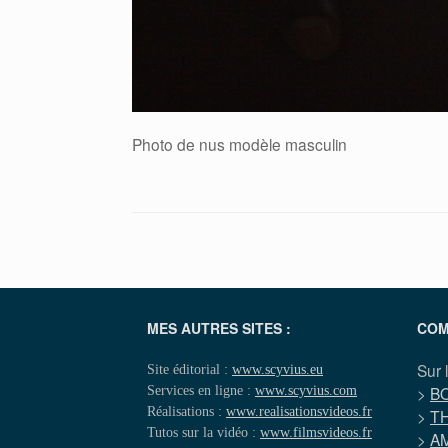
Photo de nus modèle masculin
MES AUTRES SITES :
COM
Sur 
Site éditorial :
www.scyvius.eu
Services en ligne :
www.scyvius.com
>
B
Réalisations :
www.realisationsvideos.fr
>
T
Tutos sur la vidéo :
www.filmsvideos.fr
>
A