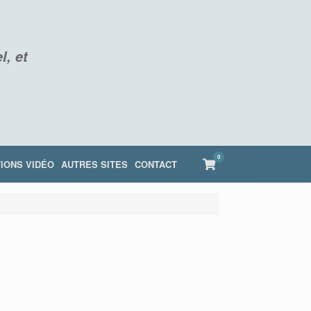
l, et
0
View
IONS VIDÉO
AUTRES SITES
CONTACT
shopping
cart