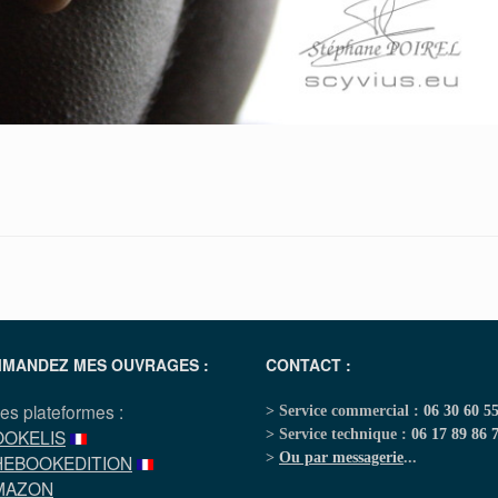
MANDEZ MES OUVRAGES :
CONTACT :
les plateformes :
> Service commercial :
06 30 60 5
OOKELIS
> Service technique :
06 17 89 86 
>
Ou par messagerie
...
HEBOOKEDITION
MAZON