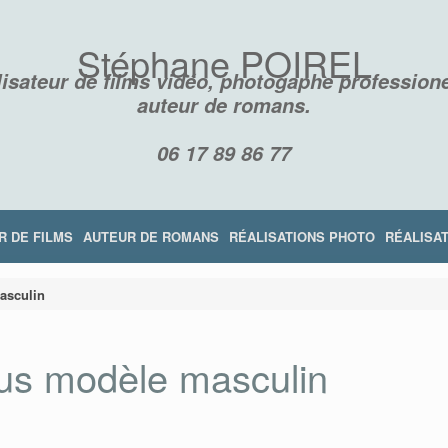
Stéphane POIREL
isateur de films vidéo, photogaphe professione
auteur de romans.
06 17 89 86 77
R DE FILMS
AUTEUR DE ROMANS
RÉALISATIONS PHOTO
RÉALISAT
asculin
us modèle masculin