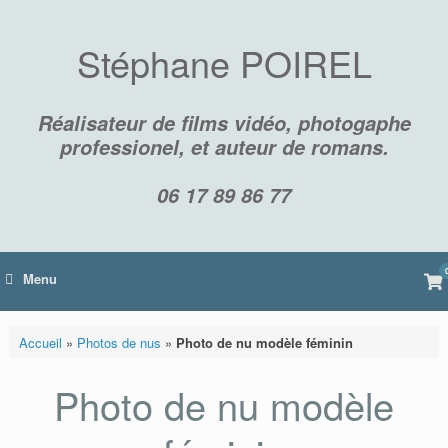
Skip
to
content
Stéphane POIREL
Réalisateur de films vidéo, photogaphe
professionel, et auteur de romans.
06 17 89 86 77
Vi
Menu
sh
car
Accueil
»
Photos de nus
»
Photo de nu modèle féminin
Photo de nu modèle