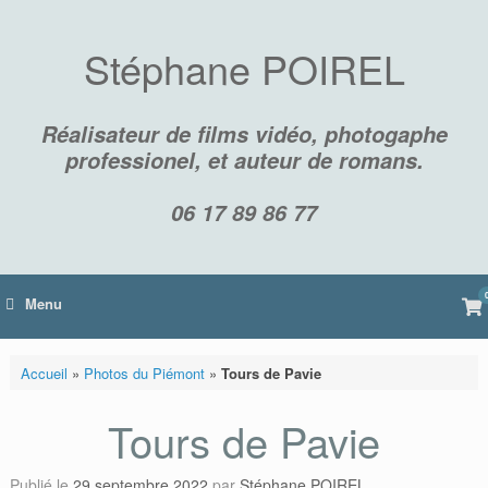
Skip
to
content
Stéphane POIREL
Réalisateur de films vidéo, photogaphe
professionel, et auteur de romans.
06 17 89 86 77
Vi
Menu
sh
car
Accueil
»
Photos du Piémont
»
Tours de Pavie
Tours de Pavie
Publié le
29 septembre 2022
par
Stéphane POIREL