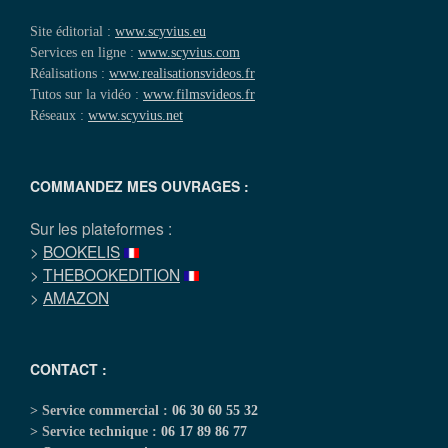
Site éditorial :
www.scyvius.eu
Services en ligne :
www.scyvius.com
Réalisations :
www.realisationsvideos.fr
Tutos sur la vidéo :
www.filmsvideos.fr
Réseaux :
www.scyvius.net
COMMANDEZ MES OUVRAGES :
Sur les plateformes :
>
BOOKELIS
>
THEBOOKEDITION
>
AMAZON
CONTACT :
> Service commercial :
06 30 60 55 32
> Service technique :
06 17 89 86 77