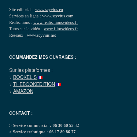
Site éditorial :
www.scyvius.eu
Services en ligne :
www.scyvius.com
Réalisations :
www.realisationsvideos.fr
Tutos sur la vidéo :
www.filmsvideos.fr
Réseaux :
www.scyvius.net
COMMANDEZ MES OUVRAGES :
Sur les plateformes :
>
BOOKELIS
>
THEBOOKEDITION
>
AMAZON
CONTACT :
> Service commercial :
06 30 60 55 32
> Service technique :
06 17 89 86 77