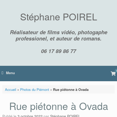
Skip
to
content
Stéphane POIREL
Réalisateur de films vidéo, photogaphe
professionel, et auteur de romans.
06 17 89 86 77
Vi
Menu
sh
car
Accueil
»
Photos du Piémont
»
Rue piétonne à Ovada
Rue piétonne à Ovada
Publié le
3 octobre 2022
par
Stéphane POIREL