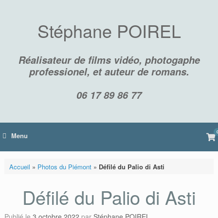
Skip
to
content
Stéphane POIREL
Réalisateur de films vidéo, photogaphe
professionel, et auteur de romans.
06 17 89 86 77
Vi
Menu
sh
car
Accueil
»
Photos du Piémont
»
Défilé du Palio di Asti
Défilé du Palio di Asti
Publié le
3 octobre 2022
par
Stéphane POIREL