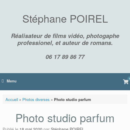
Skip
to
content
Stéphane POIREL
Réalisateur de films vidéo, photogaphe
professionel, et auteur de romans.
06 17 89 86 77
Vi
Menu
sh
car
Accueil
»
Photos diverses
»
Photo studio parfum
Photo studio parfum
Publié le
18 mai 2020
par
Stéphane POIREL