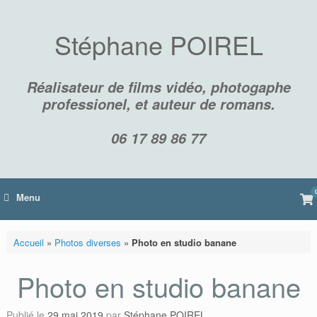
Skip
to
content
Stéphane POIREL
Réalisateur de films vidéo, photogaphe
professionel, et auteur de romans.
06 17 89 86 77
Vi
Menu
sh
car
Accueil
»
Photos diverses
»
Photo en studio banane
Photo en studio banane
Publié le
29 mai 2019
par
Stéphane POIREL