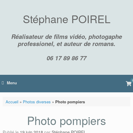
Skip
to
content
Stéphane POIREL
Réalisateur de films vidéo, photogaphe
professionel, et auteur de romans.
06 17 89 86 77
Vi
Menu
sh
car
Accueil
»
Photos diverses
»
Photo pompiers
Photo pompiers
Publié le
19 juin 2018
par
Stéphane POIREL