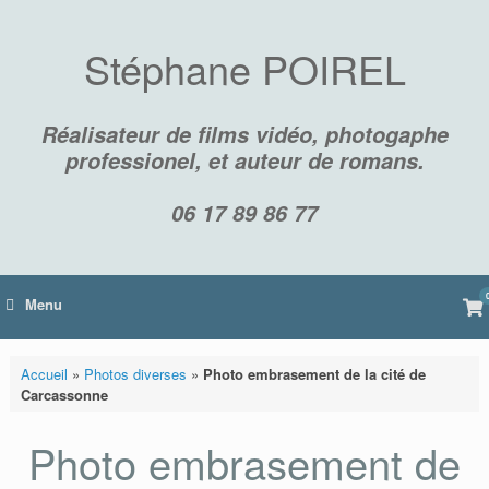
Skip
to
content
Stéphane POIREL
Réalisateur de films vidéo, photogaphe
professionel, et auteur de romans.
06 17 89 86 77
Vi
Menu
sh
car
Accueil
»
Photos diverses
»
Photo embrasement de la cité de
Carcassonne
Photo embrasement de