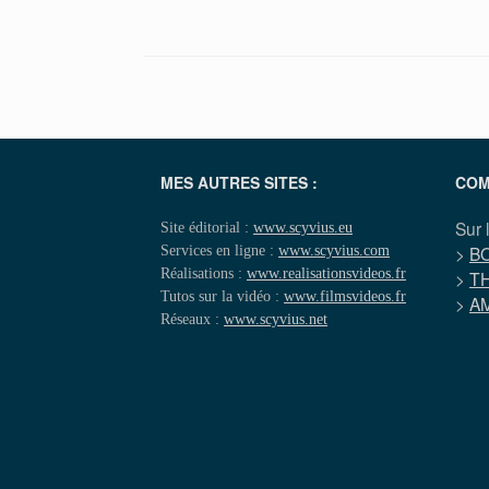
MES AUTRES SITES :
COM
Sur 
Site éditorial :
www.scyvius.eu
Services en ligne :
www.scyvius.com
>
B
Réalisations :
www.realisationsvideos.fr
>
T
Tutos sur la vidéo :
www.filmsvideos.fr
>
A
Réseaux :
www.scyvius.net