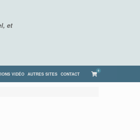
l, et
0
View
IONS VIDÉO
AUTRES SITES
CONTACT
shopping
cart