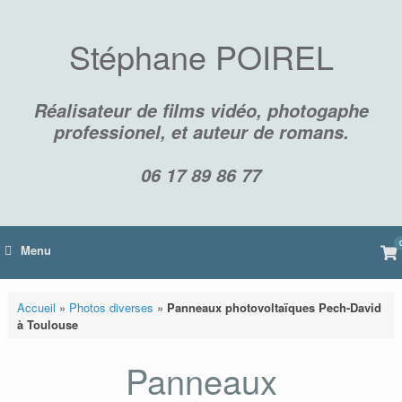
Skip
to
content
Stéphane POIREL
Réalisateur de films vidéo, photogaphe
professionel, et auteur de romans.
06 17 89 86 77
Vi
Menu
sh
car
Accueil
»
Photos diverses
»
Panneaux photovoltaïques Pech-David
à Toulouse
Panneaux