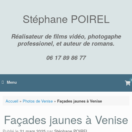
Skip
to
content
Stéphane POIREL
Réalisateur de films vidéo, photogaphe
professionel, et auteur de romans.
06 17 89 86 77
Vi
Menu
sh
car
Accueil
»
Photos de Venise
»
Façades jaunes à Venise
Façades jaunes à Venise
Publié le
21 mars 2025
par
Stéphane POIREL