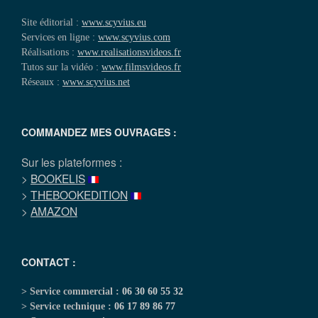
Site éditorial :
www.scyvius.eu
Services en ligne :
www.scyvius.com
Réalisations :
www.realisationsvideos.fr
Tutos sur la vidéo :
www.filmsvideos.fr
Réseaux :
www.scyvius.net
COMMANDEZ MES OUVRAGES :
Sur les plateformes :
>
BOOKELIS
>
THEBOOKEDITION
>
AMAZON
CONTACT :
> Service commercial :
06 30 60 55 32
> Service technique :
06 17 89 86 77