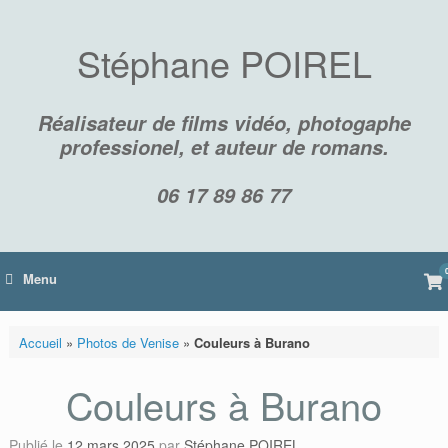
Skip
to
content
Stéphane POIREL
Réalisateur de films vidéo, photogaphe
professionel, et auteur de romans.
06 17 89 86 77
Vi
Menu
sh
car
Accueil
»
Photos de Venise
»
Couleurs à Burano
Couleurs à Burano
Publié le
12 mars 2025
par
Stéphane POIREL