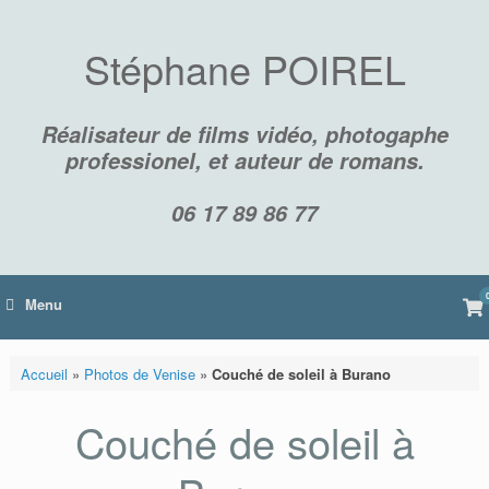
Skip
to
content
Stéphane POIREL
Réalisateur de films vidéo, photogaphe
professionel, et auteur de romans.
06 17 89 86 77
Vi
Menu
sh
car
Accueil
»
Photos de Venise
»
Couché de soleil à Burano
Couché de soleil à