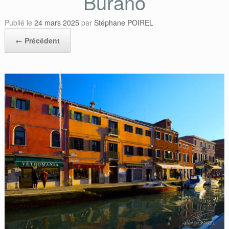
Burano
Publié le
24 mars 2025
par
Stéphane POIREL
← Précédent