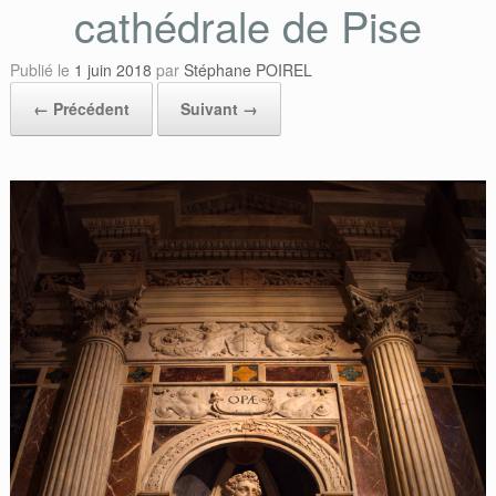
cathédrale de Pise
Publié le
1 juin 2018
par
Stéphane POIREL
← Précédent
Suivant →