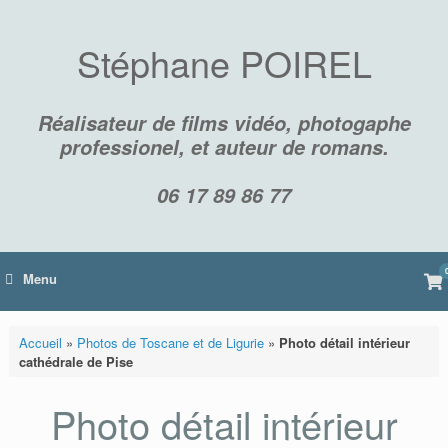
Skip
to
content
Stéphane POIREL
Réalisateur de films vidéo, photogaphe
professionel, et auteur de romans.
06 17 89 86 77
Vi
Menu
sh
car
Accueil
»
Photos de Toscane et de Ligurie
»
Photo détail intérieur
cathédrale de Pise
Photo détail intérieur