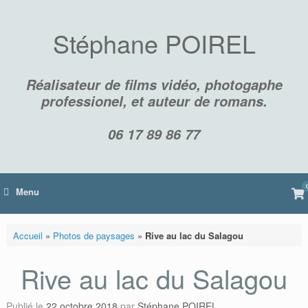
Skip
to
content
Stéphane POIREL
Réalisateur de films vidéo, photogaphe
professionel, et auteur de romans.
06 17 89 86 77
Vi
Menu
sh
car
Accueil
»
Photos de paysages
»
Rive au lac du Salagou
Rive au lac du Salagou
Publié le
22 octobre 2018
par
Stéphane POIREL