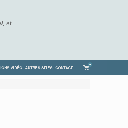
l, et
0
View
IONS VIDÉO
AUTRES SITES
CONTACT
shopping
cart