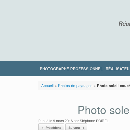
Skip
to
content
Réal
PHOTOGRAPHE PROFESSIONNEL
RÉALISATEU
Accueil
»
Photos de paysages
»
Photo soleil couc
Photo sole
Publié le
9 mars 2016
par
Stéphane POIREL
← Précédent
Suivant →