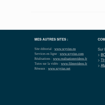
MES AUTRES SITES :
COM
Sur 
Site éditorial :
www.scyvius.eu
Services en ligne :
www.scyvius.com
>
B
Réalisations :
www.realisationsvideos.fr
>
T
Tutos sur la vidéo :
www.filmsvideos.fr
>
A
Réseaux :
www.scyvius.net