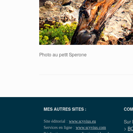
Photo au petit Sperone
MES AUTRES SITES :
COM
Sur 
Site éditorial :
www.scyvius.eu
Services en ligne :
www.scyvius.com
>
B