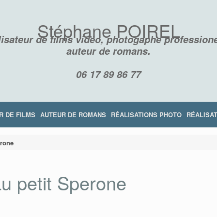
Stéphane POIREL
isateur de films vidéo, photogaphe professione
auteur de romans.
06 17 89 86 77
R DE FILMS
AUTEUR DE ROMANS
RÉALISATIONS PHOTO
RÉALISAT
erone
u petit Sperone