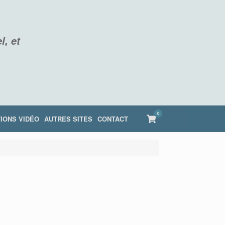
l, et
0
View
IONS VIDÉO
AUTRES SITES
CONTACT
shopping
cart