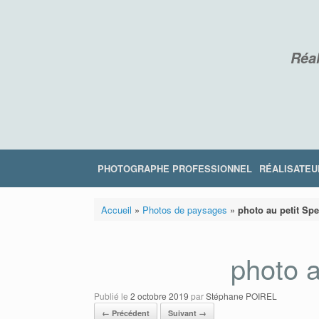
Skip
to
content
Réal
PHOTOGRAPHE PROFESSIONNEL
RÉALISATEU
Accueil
»
Photos de paysages
»
photo au petit Sp
photo a
Publié le
2 octobre 2019
par
Stéphane POIREL
← Précédent
Suivant →