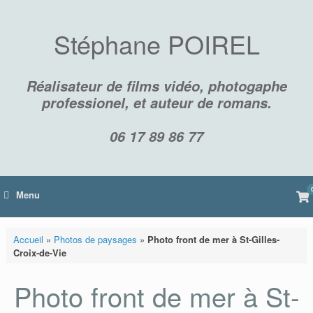
Skip
to
content
Stéphane POIREL
Réalisateur de films vidéo, photogaphe
professionel, et auteur de romans.
06 17 89 86 77
Vi
Menu
sh
car
Accueil
»
Photos de paysages
»
Photo front de mer à St-Gilles-
Croix-de-Vie
Photo front de mer à St-