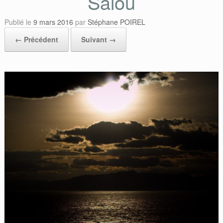
Salou
Publié le
9 mars 2016
par
Stéphane POIREL
← Précédent
Suivant →