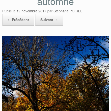
automne
Publié le
19 novembre 2017
par
Stéphane POIREL
← Précédent
Suivant →