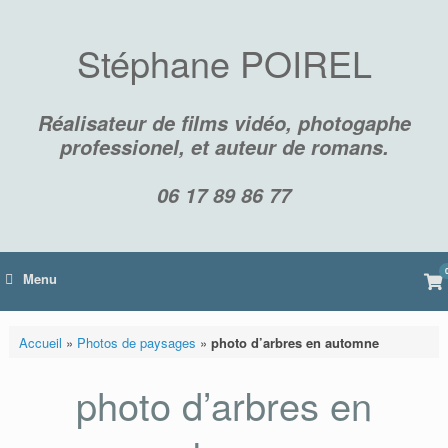
Skip
to
content
Stéphane POIREL
Réalisateur de films vidéo, photogaphe
professionel, et auteur de romans.
06 17 89 86 77
Vi
Menu
sh
car
Accueil
»
Photos de paysages
»
photo d’arbres en automne
photo d’arbres en