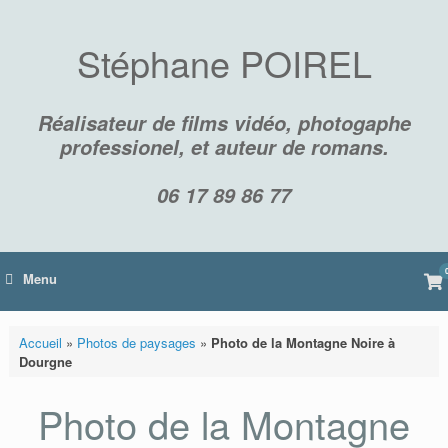
Skip
to
content
Stéphane POIREL
Réalisateur de films vidéo, photogaphe
professionel, et auteur de romans.
06 17 89 86 77
Vi
Menu
sh
car
Accueil
»
Photos de paysages
»
Photo de la Montagne Noire à
Dourgne
Photo de la Montagne