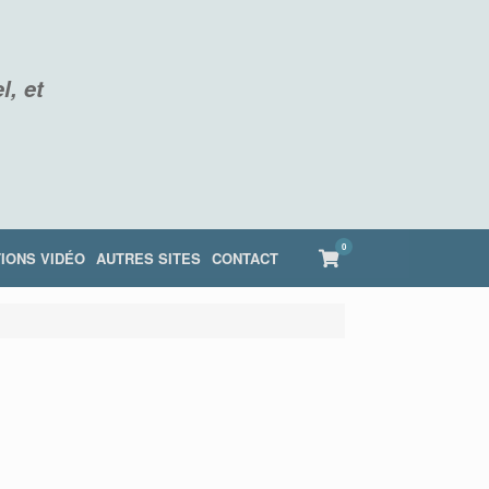
l, et
0
View
IONS VIDÉO
AUTRES SITES
CONTACT
shopping
cart