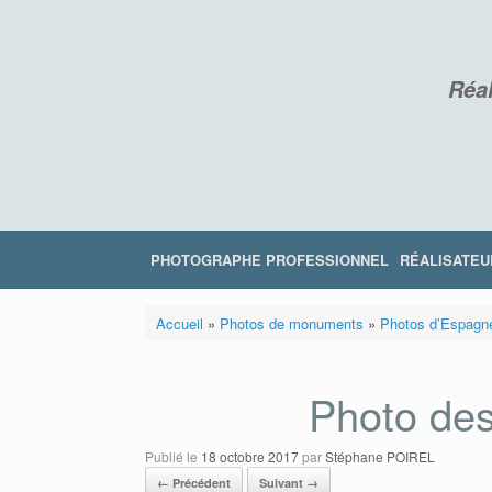
Skip
to
content
Réal
PHOTOGRAPHE PROFESSIONNEL
RÉALISATEU
Accueil
»
Photos de monuments
»
Photos d’Espagn
Photo des
Publié le
18 octobre 2017
par
Stéphane POIREL
← Précédent
Suivant →