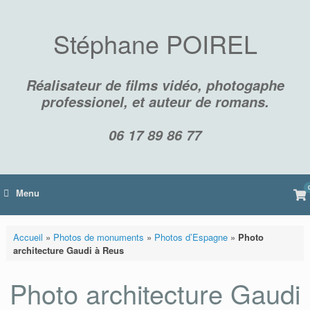
Skip
to
content
Stéphane POIREL
Réalisateur de films vidéo, photogaphe
professionel, et auteur de romans.
06 17 89 86 77
Vi
Menu
sh
car
Accueil
»
Photos de monuments
»
Photos d’Espagne
»
Photo
architecture Gaudi à Reus
Photo architecture Gaudi