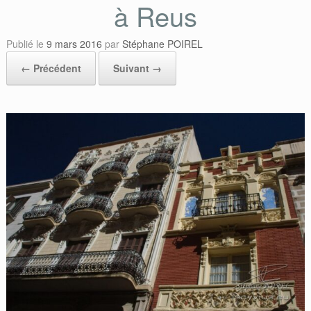
à Reus
Publié le
9 mars 2016
par
Stéphane POIREL
← Précédent
Suivant →