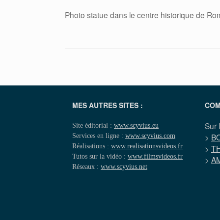
Photo statue dans le centre historique de R
MES AUTRES SITES :
COM
Sur 
Site éditorial :
www.scyvius.eu
Services en ligne :
www.scyvius.com
>
B
Réalisations :
www.realisationsvideos.fr
>
T
Tutos sur la vidéo :
www.filmsvideos.fr
>
A
Réseaux :
www.scyvius.net