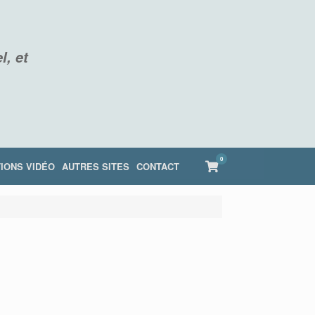
l, et
0
View
IONS VIDÉO
AUTRES SITES
CONTACT
shopping
cart