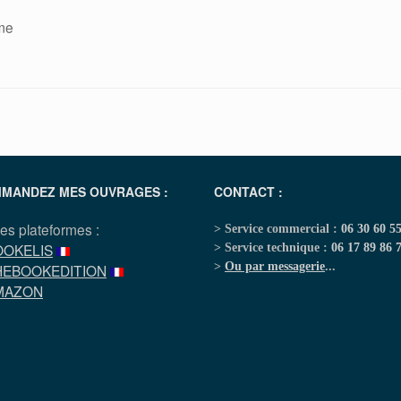
ome
MANDEZ MES OUVRAGES :
CONTACT :
les plateformes :
> Service commercial :
06 30 60 5
OOKELIS
> Service technique :
06 17 89 86 
>
Ou par messagerie
...
HEBOOKEDITION
MAZON