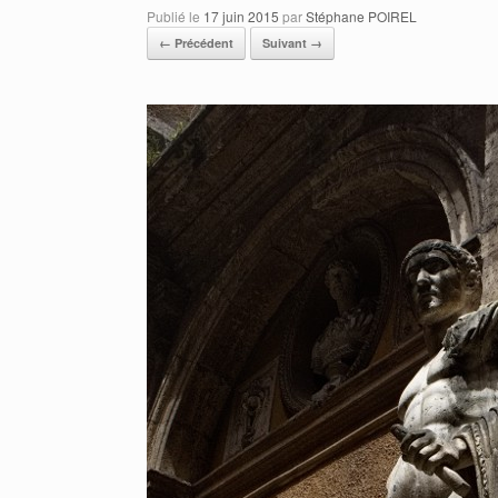
Publié le
17 juin 2015
par
Stéphane POIREL
← Précédent
Suivant →