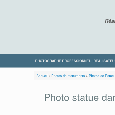
Skip
to
content
Réal
PHOTOGRAPHE PROFESSIONNEL
RÉALISATEU
Accueil
»
Photos de monuments
»
Photos de Rome
Photo statue dan