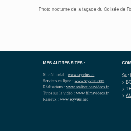
Photo nocturne de la façade du Colisée de 
MES AUTRES SITES :
COM
Sur 
Site éditorial :
www.scyvius.eu
Services en ligne :
www.scyvius.com
>
B
Réalisations :
www.realisationsvideos.fr
>
T
Tutos sur la vidéo :
www.filmsvideos.fr
>
A
Réseaux :
www.scyvius.net