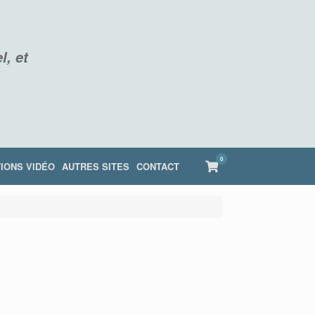
l, et
0
View
IONS VIDÉO
AUTRES SITES
CONTACT
shopping
cart