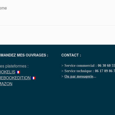
Rome
MANDEZ MES OUVRAGES :
CONTACT :
les plateformes :
> Service commercial :
06 30 60 5
OOKELIS
> Service technique :
06 17 89 86 
>
Ou par messagerie
...
HEBOOKEDITION
MAZON