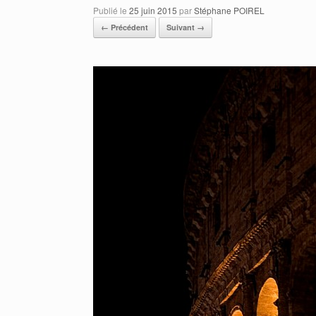
Publié le
25 juin 2015
par
Stéphane POIREL
← Précédent
Suivant →