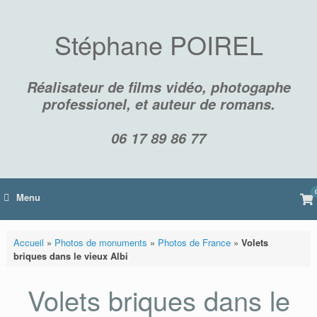
Skip
to
content
Stéphane POIREL
Réalisateur de films vidéo, photogaphe
professionel, et auteur de romans.
06 17 89 86 77
Vi
Menu
sh
car
Accueil
»
Photos de monuments
»
Photos de France
»
Volets
briques dans le vieux Albi
Volets briques dans le