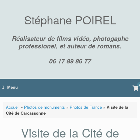
Skip
to
content
Stéphane POIREL
Réalisateur de films vidéo, photogaphe
professionel, et auteur de romans.
06 17 89 86 77
Vi
Menu
sh
car
Accueil
»
Photos de monuments
»
Photos de France
»
Visite de la
Cité de Carcassonne
Visite de la Cité de