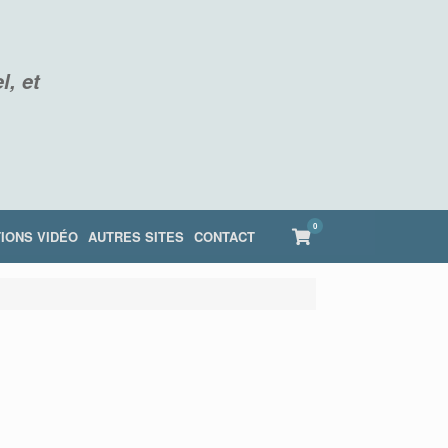
l, et
0
View
IONS VIDÉO
AUTRES SITES
CONTACT
shopping
cart
i