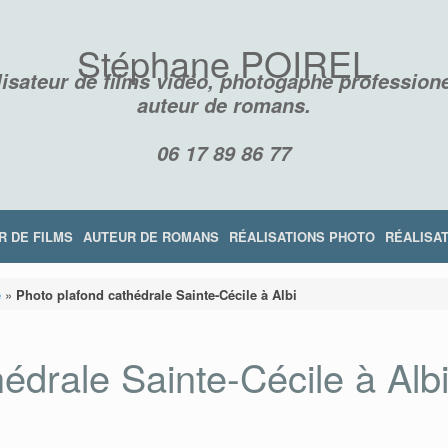
Stéphane POIREL
isateur de films vidéo, photogaphe professione
auteur de romans.
06 17 89 86 77
R DE FILMS
AUTEUR DE ROMANS
RÉALISATIONS PHOTO
RÉALISAT
e
»
Photo plafond cathédrale Sainte-Cécile à Albi
édrale Sainte-Cécile à Alb