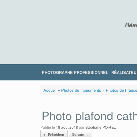
Skip
to
content
Réal
PHOTOGRAPHE PROFESSIONNEL
RÉALISATEU
Accueil
»
Photos de monuments
»
Photos de Franc
Photo plafond cath
Publié le
18 août 2018
par
Stéphane POIREL
← Précédent
Suivant →