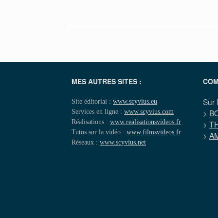
MES AUTRES SITES :
COM
Sur 
Site éditorial :
www.scyvius.eu
Services en ligne :
www.scyvius.com
>
B
Réalisations :
www.realisationsvideos.fr
>
T
Tutos sur la vidéo :
www.filmsvideos.fr
>
A
Réseaux :
www.scyvius.net