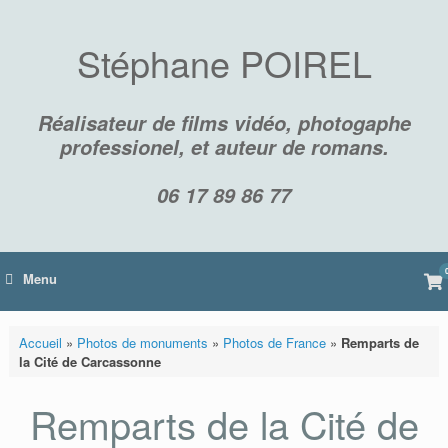
Skip
to
content
Stéphane POIREL
Réalisateur de films vidéo, photogaphe
professionel, et auteur de romans.
06 17 89 86 77
Vi
Menu
sh
car
Accueil
»
Photos de monuments
»
Photos de France
»
Remparts de
la Cité de Carcassonne
Remparts de la Cité de