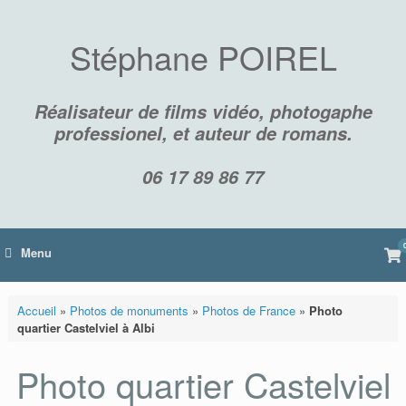
Skip
to
content
Stéphane POIREL
Réalisateur de films vidéo, photogaphe
professionel, et auteur de romans.
06 17 89 86 77
Vi
Menu
sh
car
Accueil
»
Photos de monuments
»
Photos de France
»
Photo
quartier Castelviel à Albi
Photo quartier Castelviel