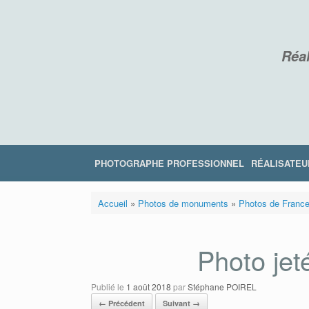
Skip
to
content
Réal
PHOTOGRAPHE PROFESSIONNEL
RÉALISATEU
Accueil
»
Photos de monuments
»
Photos de Franc
Photo jet
Publié le
1 août 2018
par
Stéphane POIREL
← Précédent
Suivant →