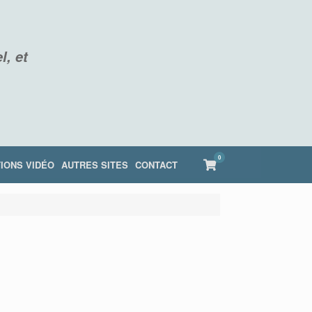
l, et
0
View
IONS VIDÉO
AUTRES SITES
CONTACT
shopping
cart