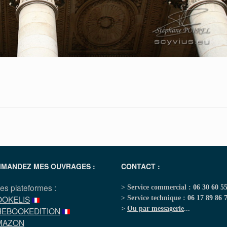
MANDEZ MES OUVRAGES :
CONTACT :
les plateformes :
> Service commercial :
06 30 60 5
OOKELIS
> Service technique :
06 17 89 86 
>
Ou par messagerie
...
HEBOOKEDITION
MAZON