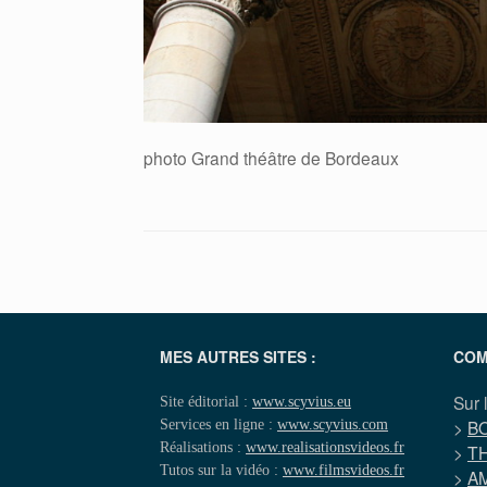
photo Grand théâtre de Bordeaux
MES AUTRES SITES :
COM
Sur 
Site éditorial :
www.scyvius.eu
Services en ligne :
www.scyvius.com
>
B
Réalisations :
www.realisationsvideos.fr
>
T
Tutos sur la vidéo :
www.filmsvideos.fr
>
A