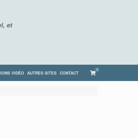
l, et
0
View
IONS VIDÉO
AUTRES SITES
CONTACT
shopping
cart