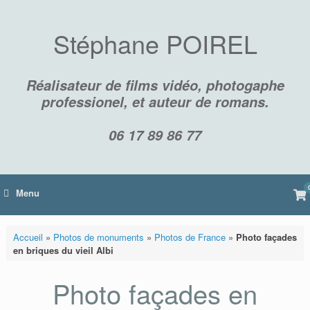
Skip
to
content
Stéphane POIREL
Réalisateur de films vidéo, photogaphe
professionel, et auteur de romans.
06 17 89 86 77
Vi
Menu
sh
car
Accueil
»
Photos de monuments
»
Photos de France
»
Photo façades
en briques du vieil Albi
Photo façades en