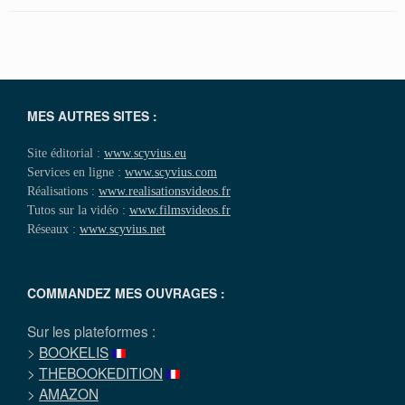
MES AUTRES SITES :
Site éditorial :
www.scyvius.eu
Services en ligne :
www.scyvius.com
Réalisations :
www.realisationsvideos.fr
Tutos sur la vidéo :
www.filmsvideos.fr
Réseaux :
www.scyvius.net
COMMANDEZ MES OUVRAGES :
Sur les plateformes :
>
BOOKELIS
>
THEBOOKEDITION
>
AMAZON