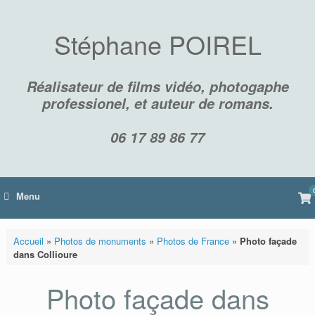
Skip
to
content
Stéphane POIREL
Réalisateur de films vidéo, photogaphe
professionel, et auteur de romans.
06 17 89 86 77
Vi
Menu
sh
car
Accueil
»
Photos de monuments
»
Photos de France
»
Photo façade
dans Collioure
Photo façade dans