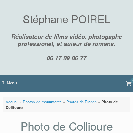
Skip
to
content
Stéphane POIREL
Réalisateur de films vidéo, photogaphe
professionel, et auteur de romans.
06 17 89 86 77
Vi
Menu
sh
car
Accueil
»
Photos de monuments
»
Photos de France
»
Photo de
Collioure
Photo de Collioure