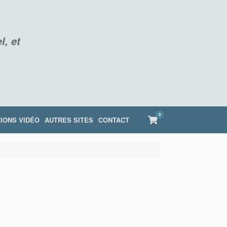
l, et
0
View
IONS VIDÉO
AUTRES SITES
CONTACT
shopping
cart