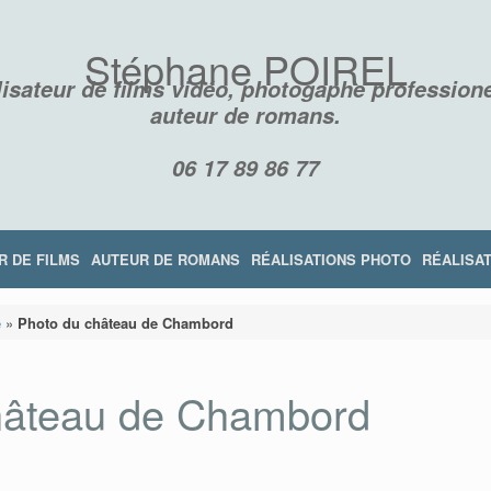
Stéphane POIREL
isateur de films vidéo, photogaphe professione
auteur de romans.
06 17 89 86 77
R DE FILMS
AUTEUR DE ROMANS
RÉALISATIONS PHOTO
RÉALISAT
e
»
Photo du château de Chambord
hâteau de Chambord