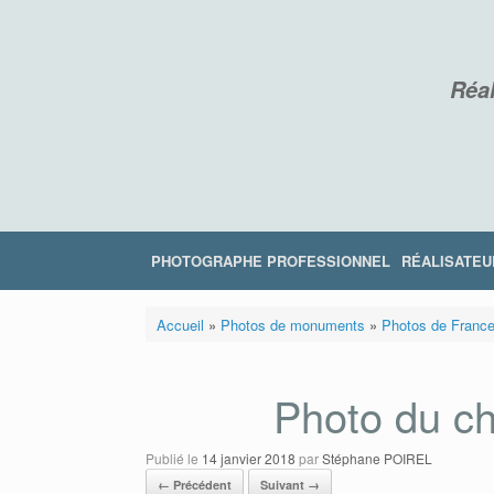
Skip
to
content
Réal
PHOTOGRAPHE PROFESSIONNEL
RÉALISATEU
Accueil
»
Photos de monuments
»
Photos de Franc
Photo du c
Publié le
14 janvier 2018
par
Stéphane POIREL
← Précédent
Suivant →