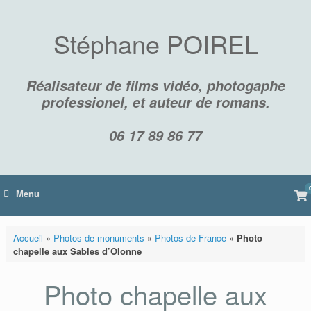
Skip
to
content
Stéphane POIREL
Réalisateur de films vidéo, photogaphe
professionel, et auteur de romans.
06 17 89 86 77
Vi
Menu
sh
car
Accueil
»
Photos de monuments
»
Photos de France
»
Photo
chapelle aux Sables d’Olonne
Photo chapelle aux