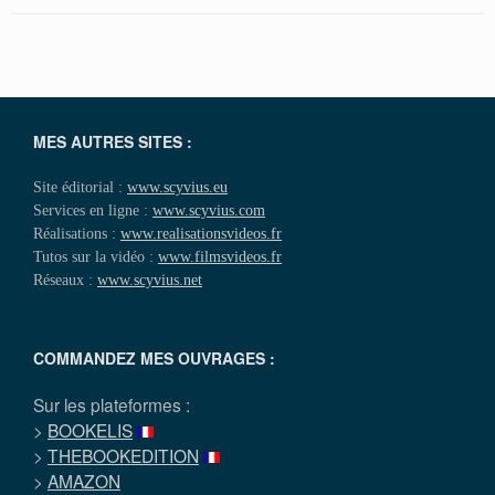
MES AUTRES SITES :
Site éditorial :
www.scyvius.eu
Services en ligne :
www.scyvius.com
Réalisations :
www.realisationsvideos.fr
Tutos sur la vidéo :
www.filmsvideos.fr
Réseaux :
www.scyvius.net
COMMANDEZ MES OUVRAGES :
Sur les plateformes :
>
BOOKELIS
>
THEBOOKEDITION
>
AMAZON