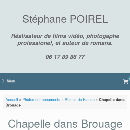
Skip
to
content
Stéphane POIREL
Réalisateur de films vidéo, photogaphe
professionel, et auteur de romans.
06 17 89 86 77
Vi
Menu
sh
car
Accueil
»
Photos de monuments
»
Photos de France
»
Chapelle dans
Brouage
Chapelle dans Brouage