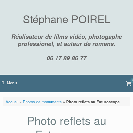
Skip
to
content
Stéphane POIREL
Réalisateur de films vidéo, photogaphe
professionel, et auteur de romans.
06 17 89 86 77
Vi
Menu
sh
car
Accueil
»
Photos de monuments
»
Photo reflets au Futuroscope
Photo reflets au