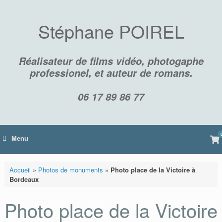
Skip
to
content
Stéphane POIREL
Réalisateur de films vidéo, photogaphe
professionel, et auteur de romans.
06 17 89 86 77
Vi
Menu
sh
car
Accueil
»
Photos de monuments
»
Photo place de la Victoire à
Bordeaux
Photo place de la Victoire