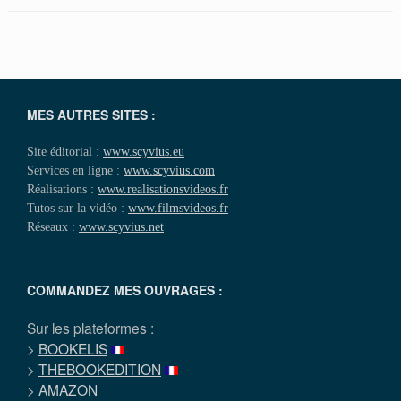
MES AUTRES SITES :
Site éditorial :
www.scyvius.eu
Services en ligne :
www.scyvius.com
Réalisations :
www.realisationsvideos.fr
Tutos sur la vidéo :
www.filmsvideos.fr
Réseaux :
www.scyvius.net
COMMANDEZ MES OUVRAGES :
Sur les plateformes :
>
BOOKELIS
>
THEBOOKEDITION
>
AMAZON