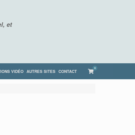
l, et
0
View
IONS VIDÉO
AUTRES SITES
CONTACT
shopping
cart