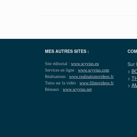
MES AUTRES SITES :
COM
Sur 
Site éditorial :
www.scyvius.eu
Services en ligne :
www.scyvius.com
>
B
Réalisations :
www.realisationsvideos.fr
>
T
Tutos sur la vidéo :
www.filmsvideos.fr
>
A
Réseaux :
www.scyvius.net