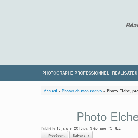
Skip
to
content
Réal
PHOTOGRAPHE PROFESSIONNEL
RÉALISATEU
Accueil
»
Photos de monuments
»
Photo Elche, pro
Photo Elche
Publié le
13 janvier 2015
par
Stéphane POIREL
← Précédent
Suivant →