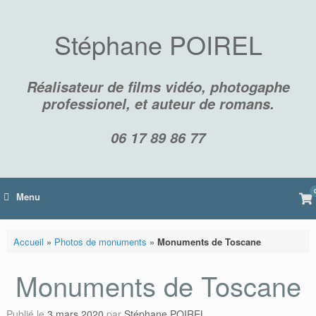
Skip
to
content
Stéphane POIREL
Réalisateur de films vidéo, photogaphe
professionel, et auteur de romans.
06 17 89 86 77
Vi
Menu
sh
car
Accueil
»
Photos de monuments
»
Monuments de Toscane
Monuments de Toscane
Publié le
3 mars 2020
par
Stéphane POIREL