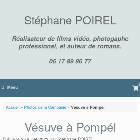
Skip
to
content
Stéphane POIREL
Réalisateur de films vidéo, photogaphe
professionel, et auteur de romans.
06 17 89 86 77
Vi
Menu
sh
car
Accueil
»
Photos de la Campanie
»
Vésuve à Pompéi
Vésuve à Pompéi
Publié le
25 juillet 2023
par
Stéphane POIREL