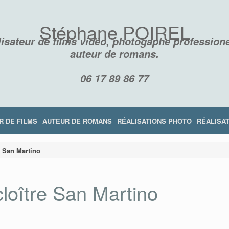
Stéphane POIREL
isateur de films vidéo, photogaphe professione
auteur de romans.
06 17 89 86 77
R DE FILMS
AUTEUR DE ROMANS
RÉALISATIONS PHOTO
RÉALISAT
e San Martino
cloître San Martino