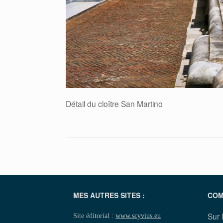
Détail du cloître San Martino
MES AUTRES SITES :
COM
Sur 
Site éditorial :
www.scyvius.eu