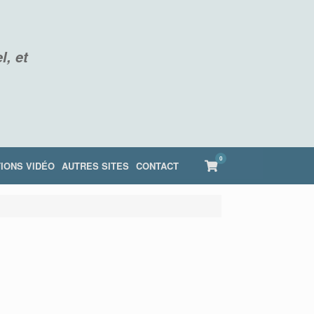
l, et
0
View
IONS VIDÉO
AUTRES SITES
CONTACT
shopping
cart