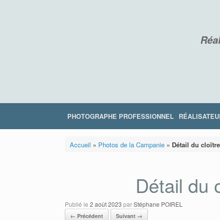
Skip
to
content
Réal
PHOTOGRAPHE PROFESSIONNEL
RÉALISATEU
Accueil
»
Photos de la Campanie
»
Détail du cloîtr
Détail du 
Publié le
2 août 2023
par
Stéphane POIREL
← Précédent
Suivant →