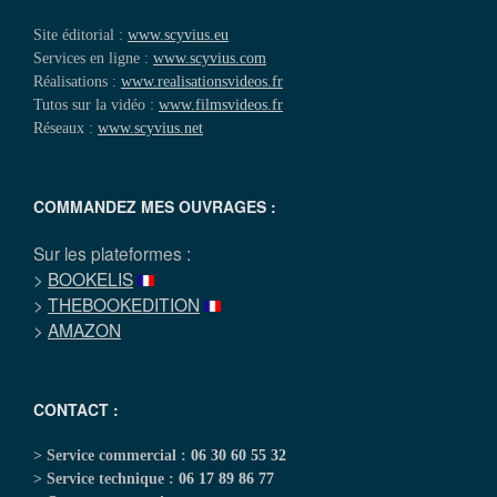
Site éditorial :
www.scyvius.eu
Services en ligne :
www.scyvius.com
Réalisations :
www.realisationsvideos.fr
Tutos sur la vidéo :
www.filmsvideos.fr
Réseaux :
www.scyvius.net
COMMANDEZ MES OUVRAGES :
Sur les plateformes :
>
BOOKELIS
>
THEBOOKEDITION
>
AMAZON
CONTACT :
> Service commercial :
06 30 60 55 32
> Service technique :
06 17 89 86 77