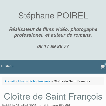
Skip
to
content
Stéphane POIREL
Réalisateur de films vidéo, photogaphe
professionel, et auteur de romans.
06 17 89 86 77
Vi
Menu
sh
car
Accueil
»
Photos de la Campanie
»
Cloître de Saint François
Cloître de Saint François
Publié le
26 juillet 2023
par
Stéphane POIREL