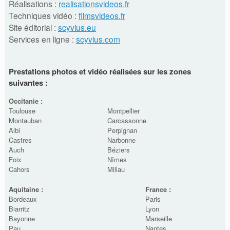
Réalisations :
realisationsvideos.fr
Techniques vidéo :
filmsvideos.fr
Site éditorial :
scyvius.eu
Services en ligne :
scyvius.com
Prestations photos et vidéo réalisées sur les zones
suivantes :
Occitanie :
Toulouse
Montpellier
Montauban
Carcassonne
Albi
Perpignan
Castres
Narbonne
Auch
Béziers
Foix
Nîmes
Cahors
Millau
Aquitaine :
France :
Bordeaux
Paris
Biarritz
Lyon
Bayonne
Marseille
Pau
Nantes