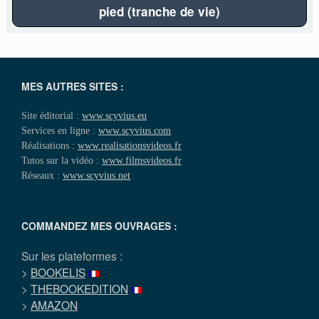
pied (tranche de vie)
MES AUTRES SITES :
Site éditorial :
www.scyvius.eu
Services en ligne :
www.scyvius.com
Réalisations :
www.realisationsvideos.fr
Tutos sur la vidéo :
www.filmsvideos.fr
Réseaux :
www.scyvius.net
COMMANDEZ MES OUVRAGES :
Sur les plateformes :
>
BOOKELIS
>
THEBOOKEDITION
>
AMAZON