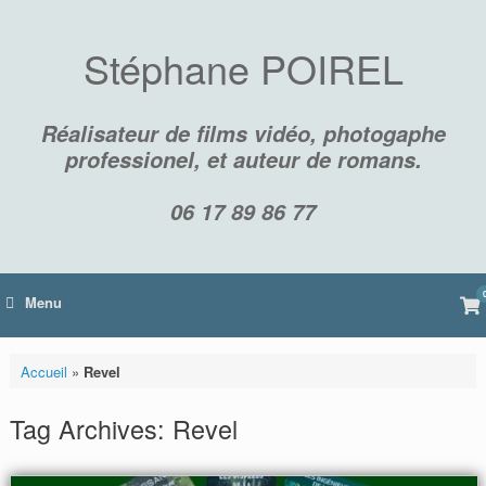
Skip
to
content
Stéphane POIREL
Réalisateur de films vidéo, photogaphe
professionel, et auteur de romans.
06 17 89 86 77
Vi
Menu
sh
car
Accueil
»
Revel
Tag Archives:
Revel