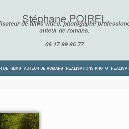
Stéphane POIREL
isateur de films vidéo, photogaphe professione
auteur de romans.
06 17 89 86 77
R DE FILMS
AUTEUR DE ROMANS
RÉALISATIONS PHOTO
RÉALISAT
RÉSILIENCE
LES DISPARUS DE LA MONTAGNE NOI