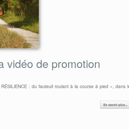
Résilience
Refonte de la ban
disponible sur les 3
annonce
a vidéo de promotion
plateformes
Auteur Stéphane POIREL
/ 22
juillet 2026
Auteur Stéphane POIREL
/ 24
mars 2026
 RÉSILIENCE : du fauteuil roulant à la course à pied », dans l
En savoir plus...