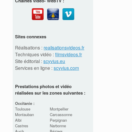
Chaînes vidéo- WebTV :
Sites connexes
Réalisations :
realisationsvideos.fr
Techniques vidéo :
filmsvideos.fr
Site éditorial :
scyvius.eu
Services en ligne :
scyvius.com
Prestations photos et vidéo
réalisées sur les zones suivantes :
Occitanie :
Toulouse
Montpellier
Montauban
Carcassonne
Albi
Perpignan
Castres
Narbonne
Auch
Béziers