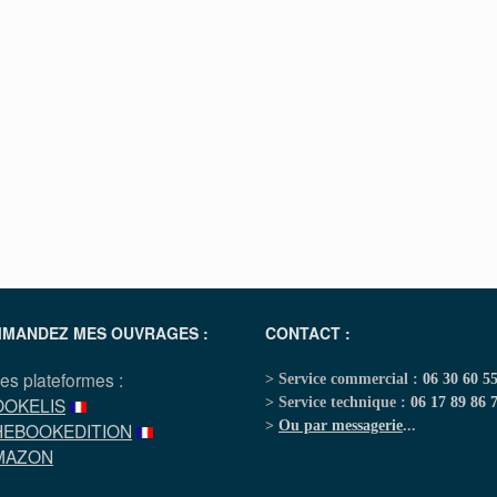
MANDEZ MES OUVRAGES :
CONTACT :
les plateformes :
> Service commercial :
06 30 60 5
OOKELIS
> Service technique :
06 17 89 86 
>
Ou par messagerie
...
HEBOOKEDITION
MAZON