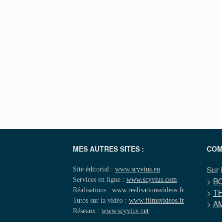
MES AUTRES SITES :
COM
Sur 
Site éditorial :
www.scyvius.eu
Services en ligne :
www.scyvius.com
>
B
Réalisations :
www.realisationsvideos.fr
>
T
Tutos sur la vidéo :
www.filmsvideos.fr
>
A
Réseaux :
www.scyvius.net