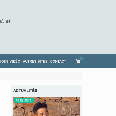
l, et
0
View
IONS VIDÉO
AUTRES SITES
CONTACT
shopping
cart
ACTUALITÉS :
RE
RÉSILIENCE
RÉSILIENCE